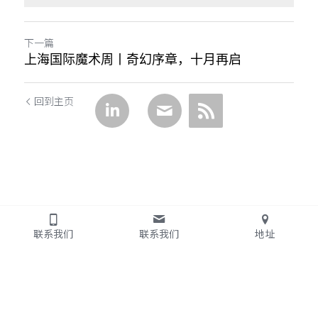
下一篇
上海国际魔术周丨奇幻序章，十月再启
回到主页
联系我们
联系我们
地址